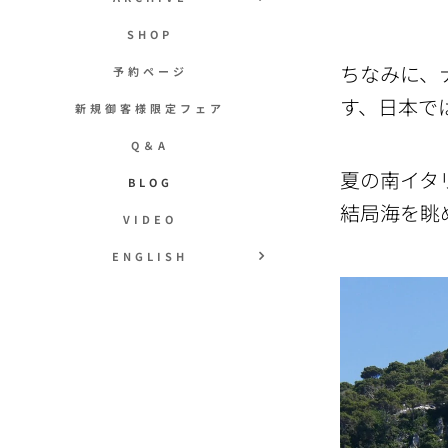
SHOP
ちなみに、
予約ページ
す、日本で
新規御客様限定フェア
Q＆A
夏の南イタ
BLOG
結局海を眺
VIDEO
ENGLISH