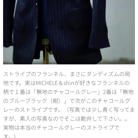
ストライプのフランネル、まさにダンディズムの局
地です。実はMICHELE＆shinが好きなフランネルの
柄で１番は「無地のチャコールグレー」2番は「無地
のブルーブラック（紺）」で次がこのチャコールグ
レーのストライプです。（写真では少し青く写ってま
すが、素人の写真なのでそこは勘弁して下さい。。
実物は本当のチャコールグレーのストライプで
す。）