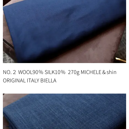
NO.２ WOOL90％ SILK10％ 270g MICHELE＆shin
ORIGINAL ITALY BIELLA