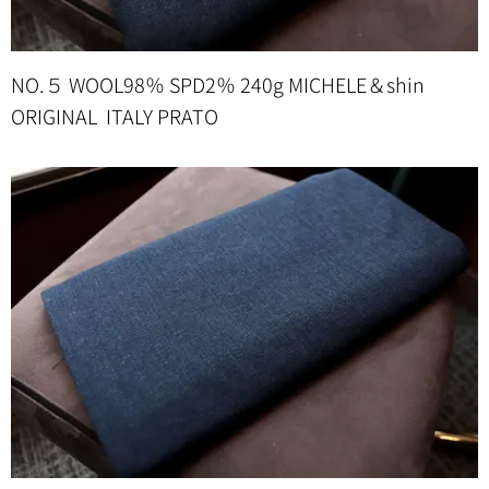
NO.５ WOOL98％ SPD2％ 240g MICHELE＆shin
ORIGINAL ITALY PRATO