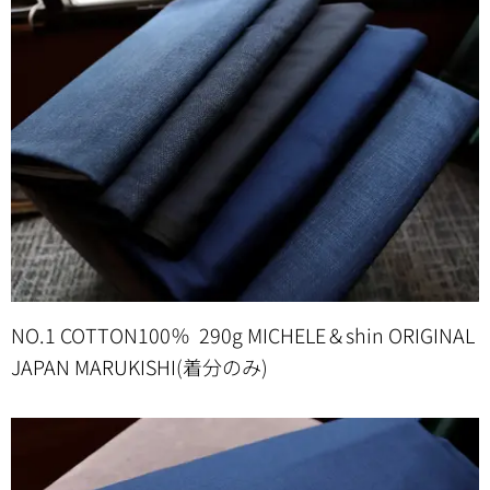
NO.1 COTTON100％ 290g MICHELE＆shin ORIGINAL
JAPAN MARUKISHI(着分のみ)