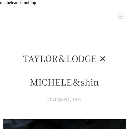
micheleandshinblog
TAYLOR＆LODGE ✕
MICHELE＆shin
2020年08月18日