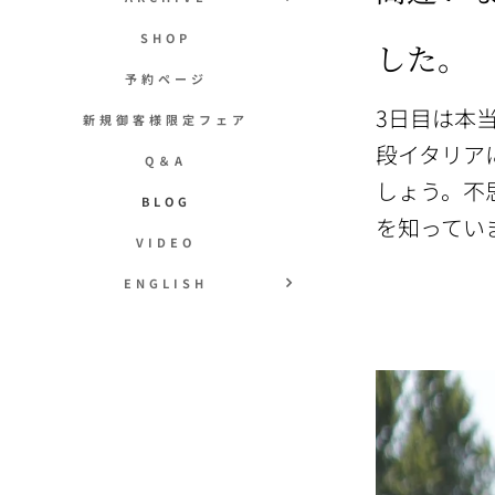
SHOP
した。
予約ページ
3日目は本
新規御客様限定フェア
段イタリア
Q＆A
しょう。不
BLOG
を知ってい
VIDEO
ENGLISH