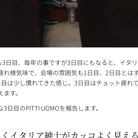
UOMも3日目、毎年の事ですが3日目にもなると、
疲れ様気味で、会場の雰囲気も1日目、2日目とは
日目は少し慣れてきた感じ。3日目はチョット疲れ
えます。
3日目のPITTI UOMOを報告します。
なくイタリア紳士がカッコよく見え