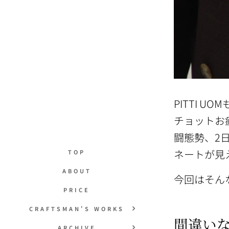
PITTI 
チョットお
闘態勢、2
ネートが見
TOP
ABOUT
今回はそんな
PRICE
CRAFTSMAN'S WORKS
間違い
ARCHIVE