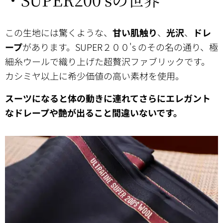
この生地には驚くような、
甘い肌触り
、
光沢
、
ドレ
ープ
があります。SUPER２００'s のその名の通り、極
細糸ウールで織り上げた超贅沢ファブリックです。
カシミヤ以上に希少価値の高い素材を使用。
スーツになると体の動きに連れてさらにエレガント
なドレープや艶が出ること間違いないです。