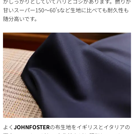
がしっかりとしていてハリとコシがあります。撚りが
甘いスーパー150～60'sなど生地に比べても耐久性も
随分高いです。
よく
JOHNFOSTER
の布生地をイギリスとイタリアの