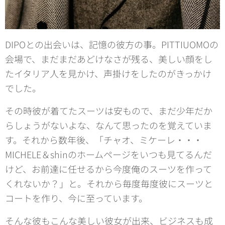
DIPOとの出会いは、記憶の彼方の事。PITTIUOMOの
会場で、まだまだあどけなさが残る、美しい顔をし
たイタリア人を見かけ、声掛けをしたのがきっかけ
でした。
その時彼が着てたスーツは安もので、まだ少年だか
らしょうがないよな、なんて思ったのを覚えていま
す。それから数年後、「チャオ、ミケーレ・・・
MICHELE＆shinのホームページをいつも見てるんだ
けど、お前達に任せるから今度俺のスーツを作って
くれないか？」と。それから毎度毎度彼にスーツと
コートを作り、今に至っています。
そんな彼もこんな美しい彼女が出来、ビジネスも成