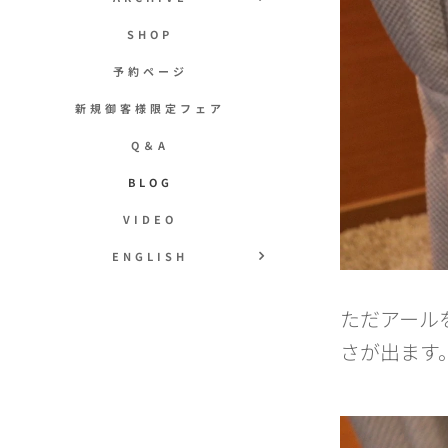
SHOP
予約ページ
新規御客様限定フェア
Q＆A
BLOG
VIDEO
ENGLISH
ただアール
さが出ます