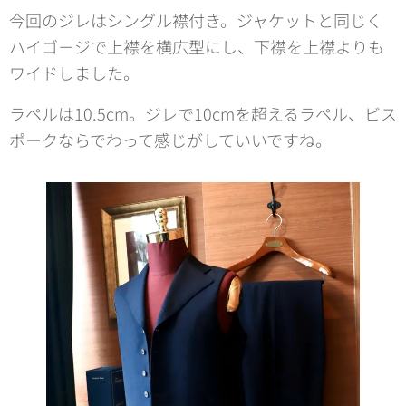
今回のジレはシングル襟付き。ジャケットと同じく
ハイゴ－ジで上襟を横広型にし、下襟を上襟よりも
ワイドしました。
ラペルは10.5cm。ジレで10cmを超えるラペル、ビス
ポークならでわって感じがしていいですね。