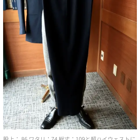
股上： 86 ワタリ：74 総丈：109と超ハイウェストに