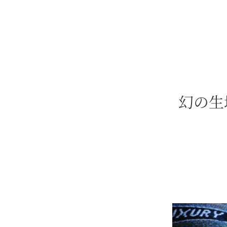
micheleandshinblog
幻の生