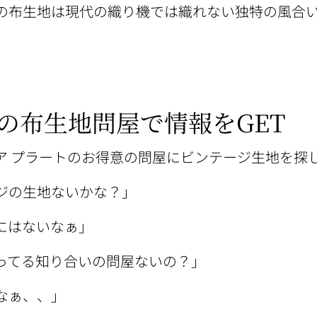
の布生地は現代の織り機では織れない独特の風合
の布生地問屋で情報をGET
ア プラートのお得意の問屋にビンテージ生地を探
ジの生地ないかな？」
にはないなぁ」
ってる知り合いの問屋ないの？」
なぁ、、」