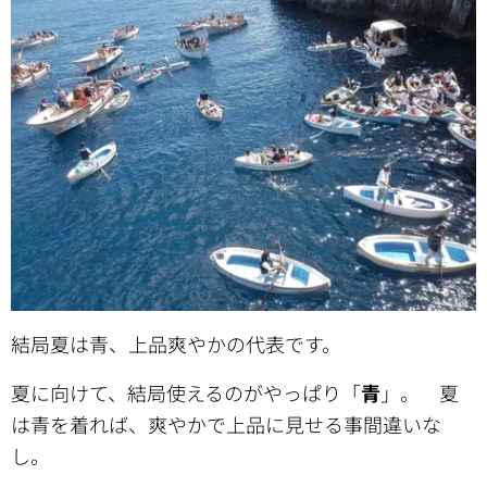
結局夏は青、上品爽やかの代表です。
夏に向けて、結局使えるのがやっぱり「
青
」。 夏
は青を着れば、爽やかで上品に見せる事間違いな
し。