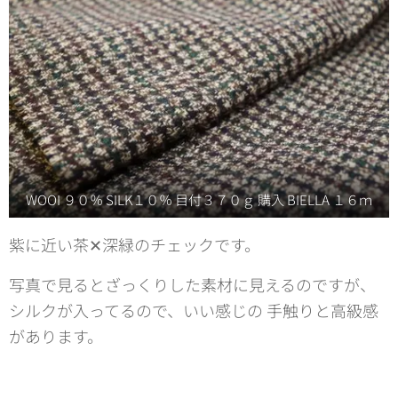
WOOI ９０％ SILK１０％ 目付３７０ｇ 購入 BIELLA １６ｍ
紫に近い茶✕深緑のチェックです。
写真で見るとざっくりした素材に見えるのですが、
シルクが入ってるので、いい感じの 手触りと高級感
があります。