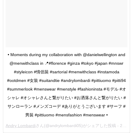
• Moments during my collaboration with @danielwellington and
@menwithclass in 📍#florence #ginza #tokyo #japan #mnswr
#styleicon #情侶裝 #sartorial #menwithclass #instamoda
#ootdmen #女裝 #suitandtie #andrylombardi #pittiuomo #pitti94
#summerlook #menswear #menstyle #fashioninsta #モデル #オ
シャレ #オシャレさんと繋がりたい #お洒落さんと繋がりたい #
サンローラン #メンズコーデ #ありがとうございます #サーフ #
男裝 #pittiuomo #mensfashion #menswear •
Andry Lombardi
さん(@andrylombardi05)がシェアした投稿 -
2018年 7月月26日午前1時50分PDT