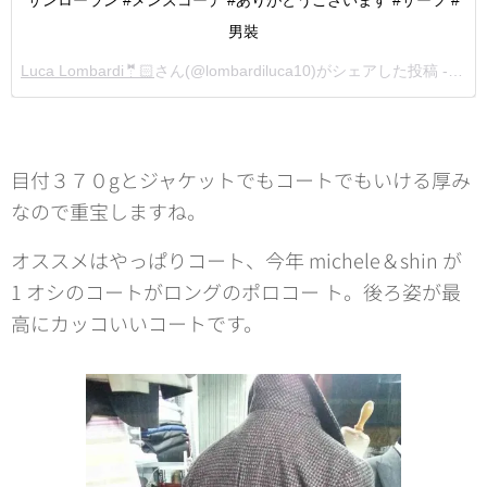
男裝
Luca Lombardi🤵🏻
さん(@lombardiluca10)がシェアした投稿 -
201
目付３７０gとジャケットでもコートでもいける厚み
なので重宝しますね。
オススメはやっぱりコート、今年 michele＆shin が
1 オシのコートがロングのポロコー ト。後ろ姿が最
高にカッコいいコートです。