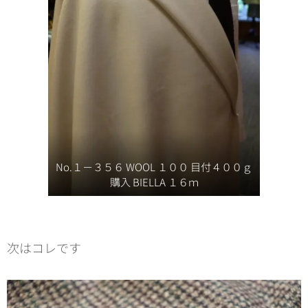
No.１－３５６ WOOL １００ 目付４００ｇ
購入 BIELLA １６ｍ
次はコレです