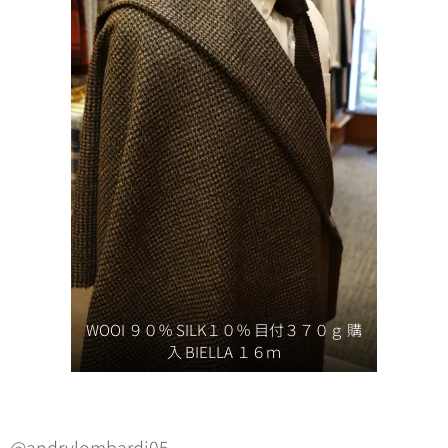
WOOI ９０％ SILK１０％ 目付３７０ｇ 購
入 BIELLA １６ｍ
@andrylombardi05