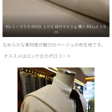
No.１－３５６ WOOL １００ 目付４００ｇ 購入 BIELLA １６
ｍ
なめらかな素材感が魅力のベージュの布生地です。
オススメはロング丈のポロコート