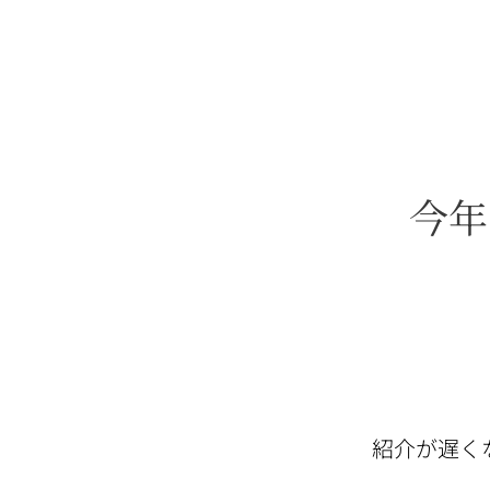
micheleandshinblog
今年
紹介が遅くな