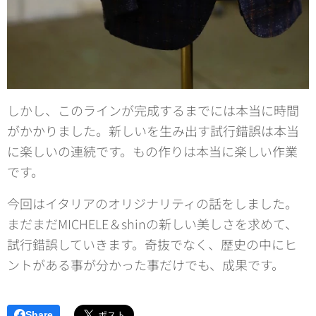
しかし、このラインが完成するまでには本当に時間
がかかりました。新しいを生み出す試行錯誤は本当
に楽しいの連続です。もの作りは本当に楽しい作業
です。
今回はイタリアのオリジナリティの話をしました。
まだまだMICHELE＆shinの新しい美しさを求めて、
試行錯誤していきます。奇抜でなく、歴史の中にヒ
ントがある事が分かった事だけでも、成果です。
Share