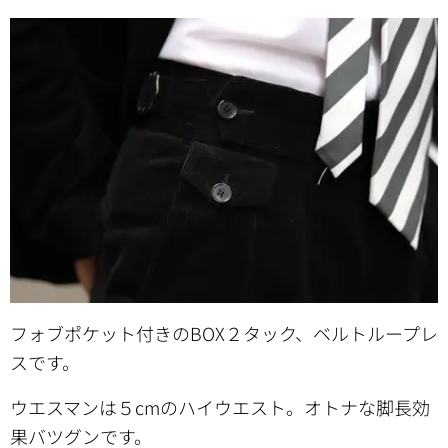
フォブポケット付きのBOX２タック、ベルトループレ
スです。
ウエスマンは５cmのハイウエスト。オトナな脚長効
果バツグンです。